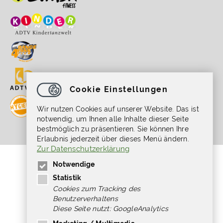
Cookie Einstellungen
Wir nutzen Cookies auf unserer Website. Das ist
notwendig, um Ihnen alle Inhalte dieser Seite
bestmöglich zu präsentieren. Sie können Ihre
Erlaubnis jederzeit über dieses Menü ändern.
Zur Datenschutzerklärung
Gefördert durch die Beauftragte der
Notwendige
Bundesregierung für Kultur und Medien im
Programm NEUSTART KULTUR, [Hilfsprogramm
Statistik
DIS-TANZEN/ tanz:digital/ DIS-TANZ-START]
Cookies zum Tracking des
des Dachverband Tanz Deutschland.
Benutzerverhaltens
Diese Seite nutzt: GoogleAnalytics