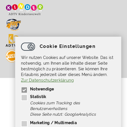
Cookie Einstellungen
Wir nutzen Cookies auf unserer Website. Das ist
notwendig, um Ihnen alle Inhalte dieser Seite
bestmöglich zu präsentieren. Sie können Ihre
Erlaubnis jederzeit über dieses Menü ändern.
Zur Datenschutzerklärung
Gefördert durch die Beauftragte der
Notwendige
Bundesregierung für Kultur und Medien im
Programm NEUSTART KULTUR, [Hilfsprogramm
Statistik
DIS-TANZEN/ tanz:digital/ DIS-TANZ-START]
Cookies zum Tracking des
des Dachverband Tanz Deutschland.
Benutzerverhaltens
Diese Seite nutzt: GoogleAnalytics
Marketing / Multimedia