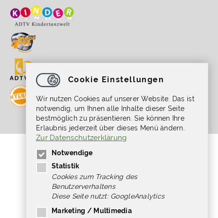
Cookie Einstellungen
Wir nutzen Cookies auf unserer Website. Das ist
notwendig, um Ihnen alle Inhalte dieser Seite
bestmöglich zu präsentieren. Sie können Ihre
Erlaubnis jederzeit über dieses Menü ändern.
Zur Datenschutzerklärung
Gefördert durch die Beauftragte der
Notwendige
Bundesregierung für Kultur und Medien im
Programm NEUSTART KULTUR, [Hilfsprogramm
Statistik
DIS-TANZEN/ tanz:digital/ DIS-TANZ-START]
Cookies zum Tracking des
des Dachverband Tanz Deutschland.
Benutzerverhaltens
Diese Seite nutzt: GoogleAnalytics
Marketing / Multimedia