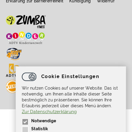
Erklärung zur Barrierefreiheit
Kündigung
Widerruf
Cookie Einstellungen
Wir nutzen Cookies auf unserer Website. Das ist
notwendig, um Ihnen alle Inhalte dieser Seite
bestmöglich zu präsentieren. Sie können Ihre
Erlaubnis jederzeit über dieses Menü ändern.
Zur Datenschutzerklärung
Gefördert durch die Beauftragte der
Notwendige
Bundesregierung für Kultur und Medien im
Programm NEUSTART KULTUR, [Hilfsprogramm
Statistik