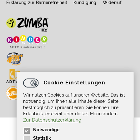
Erklärung zur Barrierefreiheit
Kündigung
Widerruf
Cookie Einstellungen
Wir nutzen Cookies auf unserer Website. Das ist
notwendig, um Ihnen alle Inhalte dieser Seite
bestmöglich zu präsentieren. Sie können Ihre
Erlaubnis jederzeit über dieses Menü ändern.
Zur Datenschutzerklärung
Gefördert durch die Beauftragte der
Notwendige
Bundesregierung für Kultur und Medien im
Programm NEUSTART KULTUR, [Hilfsprogramm
Statistik