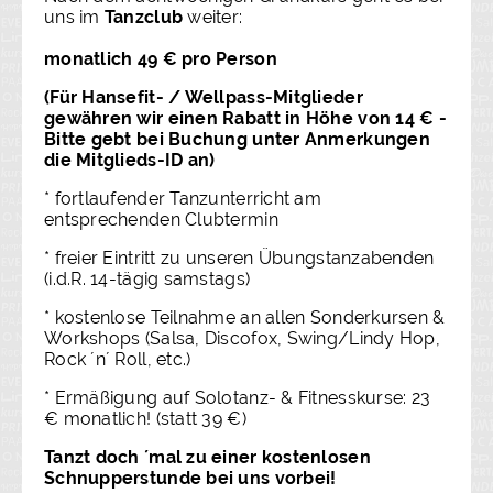
uns im
Tanzclub
weiter:
monatlich 49 € pro Person
(Für Hansefit- / Wellpass-Mitglieder
gewähren wir einen Rabatt in Höhe von 14 € -
Bitte gebt bei Buchung unter Anmerkungen
die Mitglieds-ID an)
* fortlaufender Tanzunterricht am
entsprechenden Clubtermin
* freier Eintritt zu unseren Übungstanzabenden
(i.d.R. 14-tägig samstags)
* kostenlose Teilnahme an allen Sonderkursen &
Workshops (Salsa, Discofox, Swing/Lindy Hop,
Rock ´n´ Roll, etc.)
* Ermäßigung auf Solotanz- & Fitnesskurse: 23
€ monatlich! (statt 39 €)
Tanzt doch ´mal zu einer kostenlosen
Schnupperstunde bei uns vorbei!