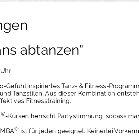
ngen
ns abtanzen"
 Uhr
no-Gefühl inspiriertes Tanz- & Fitness-Program
 und Tanzstilen. Aus dieser Kombination entste
ektives Fitnesstraining.
®
A
-Kursen herrscht Partystimmung, sodass man
®
MBA
ist für jeden geeignet. Keinerlei Vorken