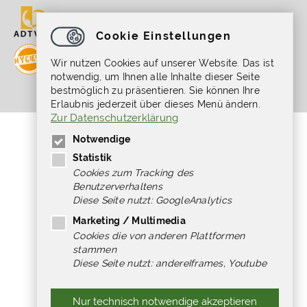
Cookie Einstellungen
Wir nutzen Cookies auf unserer Website. Das ist
notwendig, um Ihnen alle Inhalte dieser Seite
bestmöglich zu präsentieren. Sie können Ihre
Erlaubnis jederzeit über dieses Menü ändern.
Zur Datenschutzerklärung
Gefördert durch die Beauftragte der
Notwendige
Bundesregierung für Kultur und Medien im
Programm NEUSTART KULTUR, [Hilfsprogramm
Statistik
DIS-TANZEN/ tanz:digital/ DIS-TANZ-START]
Cookies zum Tracking des
des Dachverband Tanz Deutschland.
Benutzerverhaltens
Diese Seite nutzt: GoogleAnalytics
Marketing / Multimedia
Cookies die von anderen Plattformen
stammen
Diese Seite nutzt: andereIframes, Youtube
Nur technisch notwendige akzeptieren