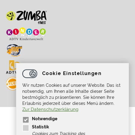
Cookie Einstellungen
Wir nutzen Cookies auf unserer Website. Das ist
notwendig, um Ihnen alle Inhalte dieser Seite
bestmöglich zu präsentieren. Sie können Ihre
Erlaubnis jederzeit über dieses Menü ändern.
Zur Datenschutzerklärung
Gefördert durch die Beauftragte der
Notwendige
Bundesregierung für Kultur und Medien im
Programm NEUSTART KULTUR, [Hilfsprogramm
Statistik
DIS-TANZEN/ tanz:digital/ DIS-TANZ-START]
Cookies zum Tracking des